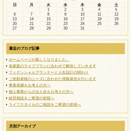
日
月
火
水
木
金
土
1
2
3
4
5
6
7
8
9
10
11
12
13
14
15
16
17
18
19
20
21
22
23
24
25
26
27
28
29
30
31
最近のブログ記事
ホームページが新しくなりました。
各家庭のライフプランに合わせて解決していきます
フィナンシャルプランナーと人生設計の関わり
ご依頼者様のニーズに合わせた情報発信を行います
事業承継をお考えの方へ
個人事業からの法人化をお考えの方へ
経営相談をご希望の皆様へ
ライフスタイルのご相談をご希望の皆様へ
月別アーカイブ